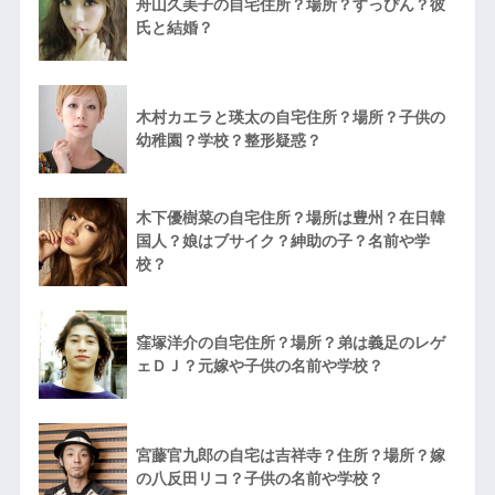
舟山久美子の自宅住所？場所？すっぴん？彼
氏と結婚？
木村カエラと瑛太の自宅住所？場所？子供の
幼稚園？学校？整形疑惑？
木下優樹菜の自宅住所？場所は豊州？在日韓
国人？娘はブサイク？紳助の子？名前や学
校？
窪塚洋介の自宅住所？場所？弟は義足のレゲ
ェＤＪ？元嫁や子供の名前や学校？
宮藤官九郎の自宅は吉祥寺？住所？場所？嫁
の八反田リコ？子供の名前や学校？