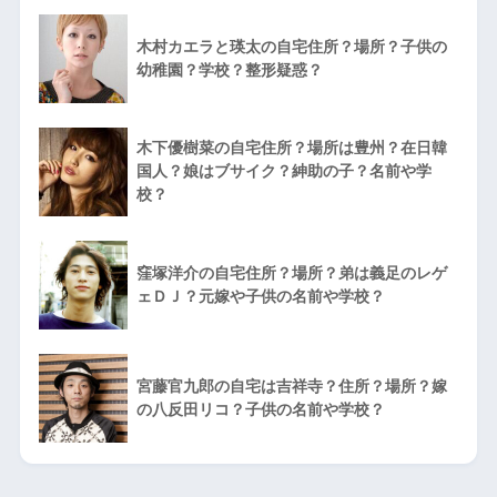
木村カエラと瑛太の自宅住所？場所？子供の
幼稚園？学校？整形疑惑？
木下優樹菜の自宅住所？場所は豊州？在日韓
国人？娘はブサイク？紳助の子？名前や学
校？
窪塚洋介の自宅住所？場所？弟は義足のレゲ
ェＤＪ？元嫁や子供の名前や学校？
宮藤官九郎の自宅は吉祥寺？住所？場所？嫁
の八反田リコ？子供の名前や学校？