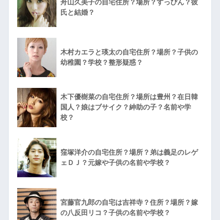
舟山久美子の自宅住所？場所？すっぴん？彼
氏と結婚？
木村カエラと瑛太の自宅住所？場所？子供の
幼稚園？学校？整形疑惑？
木下優樹菜の自宅住所？場所は豊州？在日韓
国人？娘はブサイク？紳助の子？名前や学
校？
窪塚洋介の自宅住所？場所？弟は義足のレゲ
ェＤＪ？元嫁や子供の名前や学校？
宮藤官九郎の自宅は吉祥寺？住所？場所？嫁
の八反田リコ？子供の名前や学校？