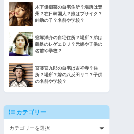
木下優樹菜の自宅住所？場所は豊
州？在日韓国人？娘はブサイク？
紳助の子？名前や学校？
窪塚洋介の自宅住所？場所？弟は
義足のレゲェＤＪ？元嫁や子供の
名前や学校？
宮藤官九郎の自宅は吉祥寺？住
所？場所？嫁の八反田リコ？子供
の名前や学校？
カテゴリー