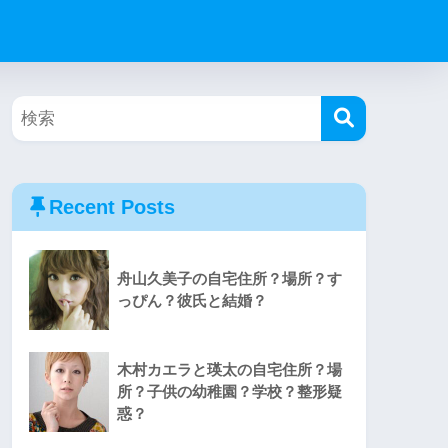
Recent Posts
舟山久美子の自宅住所？場所？す
っぴん？彼氏と結婚？
木村カエラと瑛太の自宅住所？場
所？子供の幼稚園？学校？整形疑
惑？