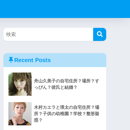
Recent Posts
舟山久美子の自宅住所？場所？す
っぴん？彼氏と結婚？
木村カエラと瑛太の自宅住所？場
所？子供の幼稚園？学校？整形疑
惑？