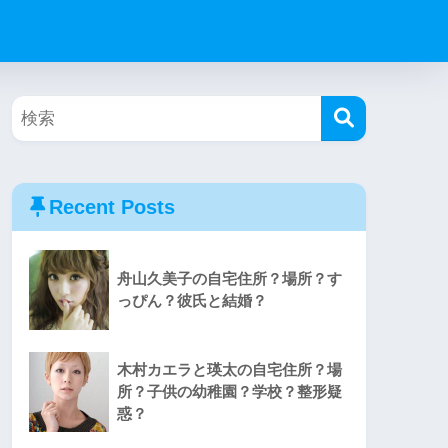
Recent Posts
舟山久美子の自宅住所？場所？す
っぴん？彼氏と結婚？
木村カエラと瑛太の自宅住所？場
所？子供の幼稚園？学校？整形疑
惑？