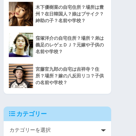
木下優樹菜の自宅住所？場所は豊
州？在日韓国人？娘はブサイク？
紳助の子？名前や学校？
窪塚洋介の自宅住所？場所？弟は
義足のレゲェＤＪ？元嫁や子供の
名前や学校？
宮藤官九郎の自宅は吉祥寺？住
所？場所？嫁の八反田リコ？子供
の名前や学校？
カテゴリー