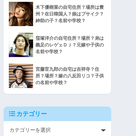
木下優樹菜の自宅住所？場所は豊
州？在日韓国人？娘はブサイク？
紳助の子？名前や学校？
窪塚洋介の自宅住所？場所？弟は
義足のレゲェＤＪ？元嫁や子供の
名前や学校？
宮藤官九郎の自宅は吉祥寺？住
所？場所？嫁の八反田リコ？子供
の名前や学校？
カテゴリー