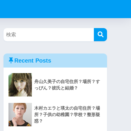
Recent Posts
舟山久美子の自宅住所？場所？す
っぴん？彼氏と結婚？
木村カエラと瑛太の自宅住所？場
所？子供の幼稚園？学校？整形疑
惑？