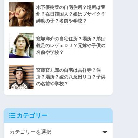
木下優樹菜の自宅住所？場所は豊
州？在日韓国人？娘はブサイク？
紳助の子？名前や学校？
窪塚洋介の自宅住所？場所？弟は
義足のレゲェＤＪ？元嫁や子供の
名前や学校？
宮藤官九郎の自宅は吉祥寺？住
所？場所？嫁の八反田リコ？子供
の名前や学校？
カテゴリー