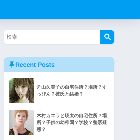
Recent Posts
舟山久美子の自宅住所？場所？す
っぴん？彼氏と結婚？
木村カエラと瑛太の自宅住所？場
所？子供の幼稚園？学校？整形疑
惑？