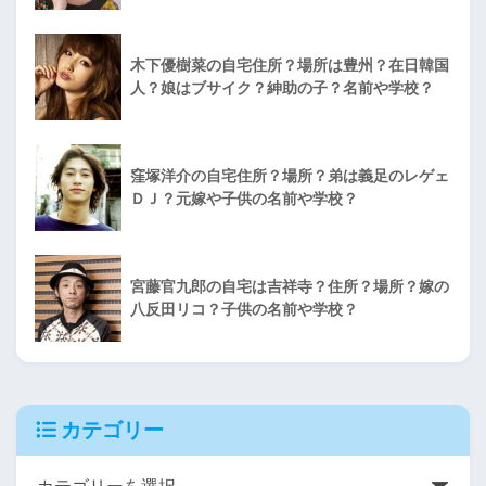
木下優樹菜の自宅住所？場所は豊州？在日韓国
人？娘はブサイク？紳助の子？名前や学校？
窪塚洋介の自宅住所？場所？弟は義足のレゲェ
ＤＪ？元嫁や子供の名前や学校？
宮藤官九郎の自宅は吉祥寺？住所？場所？嫁の
八反田リコ？子供の名前や学校？
カテゴリー