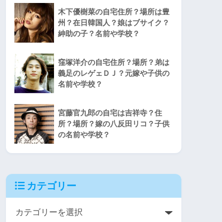
木下優樹菜の自宅住所？場所は豊
州？在日韓国人？娘はブサイク？
紳助の子？名前や学校？
窪塚洋介の自宅住所？場所？弟は
義足のレゲェＤＪ？元嫁や子供の
名前や学校？
宮藤官九郎の自宅は吉祥寺？住
所？場所？嫁の八反田リコ？子供
の名前や学校？
カテゴリー