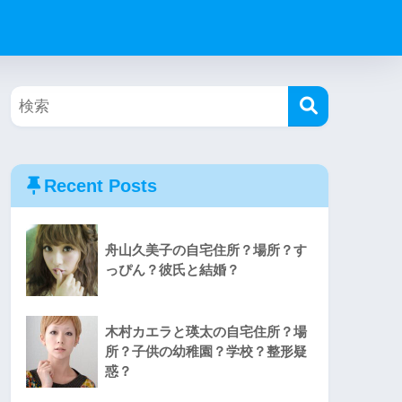
Recent Posts
舟山久美子の自宅住所？場所？す
っぴん？彼氏と結婚？
木村カエラと瑛太の自宅住所？場
所？子供の幼稚園？学校？整形疑
惑？