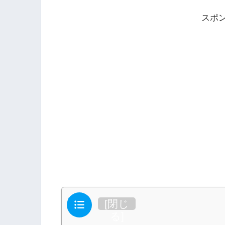
スポ
目次
[
閉じ
る
]