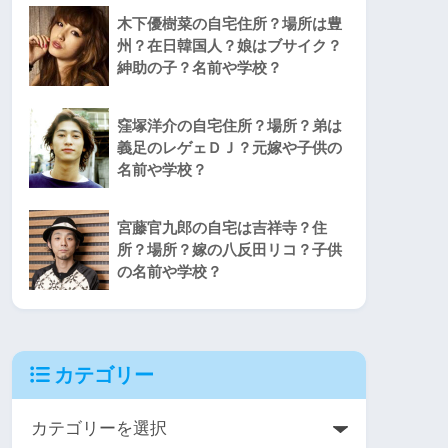
木下優樹菜の自宅住所？場所は豊
州？在日韓国人？娘はブサイク？
紳助の子？名前や学校？
窪塚洋介の自宅住所？場所？弟は
義足のレゲェＤＪ？元嫁や子供の
名前や学校？
宮藤官九郎の自宅は吉祥寺？住
所？場所？嫁の八反田リコ？子供
の名前や学校？
カテゴリー