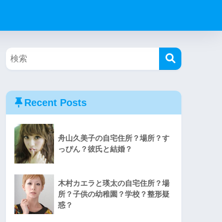
Recent Posts
舟山久美子の自宅住所？場所？す
っぴん？彼氏と結婚？
木村カエラと瑛太の自宅住所？場
所？子供の幼稚園？学校？整形疑
惑？