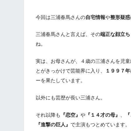
今回は三浦春馬さんの
自宅情報
や
整形疑惑
三浦春馬さんと言えば、その
端正な顔立ち
ね。
実は、お母さんが、４歳の三浦さんを児童
とがきっかけで芸能界に入り、
１９９７年
ーを果たしています。
以外にも芸歴が長い三浦さん。
それ以降も
『恋空』
や
『１４才の母』
、
『
『進撃の巨人』
で主演もつとめています。